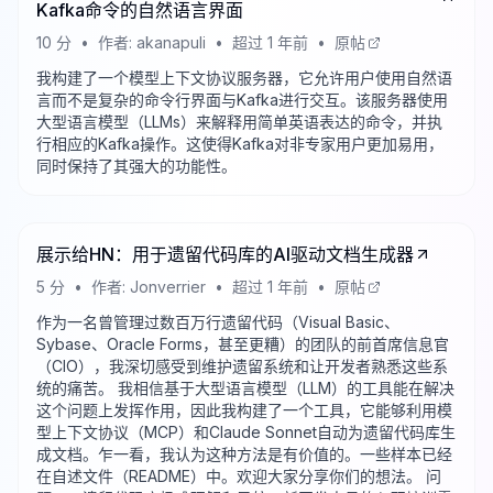
Kafka命令的自然语言界面
10
分
•
作者:
akanapuli
•
超过 1 年前
•
原帖
我构建了一个模型上下文协议服务器，它允许用户使用自然语
言而不是复杂的命令行界面与Kafka进行交互。该服务器使用
大型语言模型（LLMs）来解释用简单英语表达的命令，并执
行相应的Kafka操作。这使得Kafka对非专家用户更加易用，
同时保持了其强大的功能性。
展示给HN：用于遗留代码库的AI驱动文档生成器
5
分
•
作者:
Jonverrier
•
超过 1 年前
•
原帖
作为一名曾管理过数百万行遗留代码（Visual Basic、
Sybase、Oracle Forms，甚至更糟）的团队的前首席信息官
（CIO），我深切感受到维护遗留系统和让开发者熟悉这些系
统的痛苦。 我相信基于大型语言模型（LLM）的工具能在解决
这个问题上发挥作用，因此我构建了一个工具，它能够利用模
型上下文协议（MCP）和Claude Sonnet自动为遗留代码库生
成文档。乍一看，我认为这种方法是有价值的。一些样本已经
在自述文件（README）中。欢迎大家分享你们的想法。 问