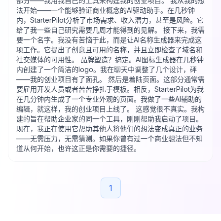
部分——我用我自己的工具来构建我的创业项目。 我从我的想
法开始——一个能够验证商业概念的AI驱动助手。在几秒钟
内，StarterPilot分析了市场需求、收入潜力，甚至是风险。它
给了我一些自己研究需要几周才能得到的见解。 接下来，我需
要一个名字。我没有苦恼于此，而是让AI名称生成器来完成这
项工作。它提出了创意且可用的名称，并且立即检查了域名和
社交媒体的可用性。 品牌塑造？搞定。AI图标生成器在几秒钟
内创建了一个简洁的logo。我在聊天中调整了几个设计，砰
——我的创业项目有了面孔。 然后是着陆页面。这部分通常需
要雇用开发人员或者苦苦挣扎于模板。相反，StarterPilot为我
在几分钟内生成了一个专业外观的页面。我做了一些AI辅助的
编辑，就这样，我的创业项目上线了。 这感觉很不真实。我构
建的旨在帮助企业家的同一个工具，刚刚帮助我启动了项目。
现在，我正在使用它帮助其他人将他们的想法变成真正的业务
——无需压力，无需猜测。如果你曾有过一个商业想法但不知
道从何开始，也许这正是你需要的捷径。
1