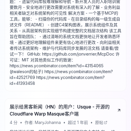
题： - 遗留代码库极难理解和导航 - 新开发人员的入职培训需
要数月 - 安全地进行更改需要对系统有深入的了解 - 业务利益
相关者缺乏对系统架构的可见性 解决方案 - 一个基于MCP的
工具，能够： - 扫描你的代码库 - 在目录结构的每一级生成自
述文件（README） - 创建C4架构图表，展示系统组件及其
关系 - 从高层架构到实现细节构建完整的文档层次结构 该工具
旨在帮助团队： - 通过清晰的系统文档更快地让开发者熟悉环
境 - 通过更好地理解组件来更有信心地进行更改 - 向利益相关
者传达系统架构 - 维护与代码库同步发展的活文档 请查看/尝
试一下！ GitHub: https://github.com/jonverrier/McpDoc 许
可证：MIT 对其他类似工作的致谢：
https://news.ycombinator.com/item?id=43154065
(jtwaleson的帖子) https://news.ycombinator.com/item?
id=42521769 https://news.ycombinator.com/item?
id=41393458
展示给黑客新闻（HN）的用户：Usque - 开源的
Cloudflare Warp Masque客户端
4
分
•
作者:
MaryJohanna
•
超过 1 年前
•
原帖