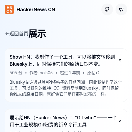
HackerNews CN
GitHub
Twitt
展示
返回首页
Show HN：我制作了一个工具，可以将推文转移到
Bluesky上，同时保持它们的原始日期不变。
505
分
•
作者:
nols05
•
超过 1 年前
•
原帖
Bluesky允许通过其API将帖子的日期回溯，因此我制作了这个
工具，可以将你的推特（X）资料复制到Bluesky，同时保留
你推文的原始日期，就好像它们是在那时发布的一样。
展示给HN（Hacker News）："Git who" —— 一个
用于工业规模Git归责的新命令行工具