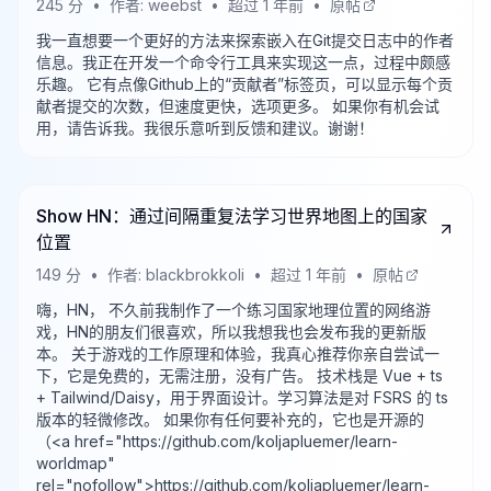
245
分
•
作者:
weebst
•
超过 1 年前
•
原帖
我一直想要一个更好的方法来探索嵌入在Git提交日志中的作者
信息。我正在开发一个命令行工具来实现这一点，过程中颇感
乐趣。 它有点像Github上的“贡献者”标签页，可以显示每个贡
献者提交的次数，但速度更快，选项更多。 如果你有机会试
用，请告诉我。我很乐意听到反馈和建议。谢谢！
Show HN：通过间隔重复法学习世界地图上的国家
位置
149
分
•
作者:
blackbrokkoli
•
超过 1 年前
•
原帖
嗨，HN， 不久前我制作了一个练习国家地理位置的网络游
戏，HN的朋友们很喜欢，所以我想我也会发布我的更新版
本。 关于游戏的工作原理和体验，我真心推荐你亲自尝试一
下，它是免费的，无需注册，没有广告。 技术栈是 Vue + ts
+ Tailwind/Daisy，用于界面设计。学习算法是对 FSRS 的 ts
版本的轻微修改。 如果你有任何要补充的，它也是开源的
（<a href="https://github.com/koljapluemer/learn-
worldmap"
rel="nofollow">https://github.com/koljapluemer/learn-