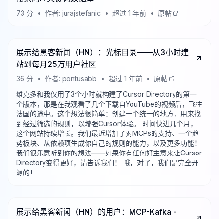
73
分
•
作者:
jurajstefanic
•
超过 1 年前
•
原帖
展示给黑客新闻（HN）：光标目录——从3小时建
站到每月25万用户社区
36
分
•
作者:
pontusabb
•
超过 1 年前
•
原帖
维克多和我仅用了3个小时就构建了Cursor Directory的第一
个版本，那是在我观看了几个下载自YouTube的视频后，飞往
法国的途中。这个想法很简单：创建一个统一的地方，用来找
到经过筛选的规则，以增强Cursor体验。 时间快进几个月，
这个网站持续增长。我们最近增加了对MCPs的支持、一个趋
势板块、从依赖项生成你自己的规则的能力，以及更多功能！
我们很乐意听到你的想法——如果你有任何好主意来让Cursor
Directory变得更好，请告诉我们！ 哦，对了，我们是完全开
源的！
展示给黑客新闻（HN）的用户：MCP-Kafka -