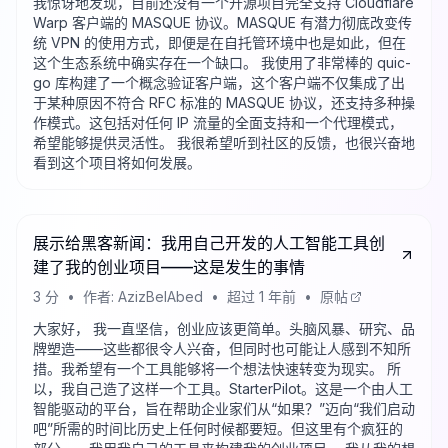
我惊讶地发现，目前还没有一个开源项目完全支持 Cloudflare
Warp 客户端的 MASQUE 协议。MASQUE 有潜力彻底改变传
统 VPN 的使用方式，即便是在自托管环境中也是如此，但在
这个生态系统中确实存在一个缺口。 我使用了非常棒的 quic-
go 库构建了一个概念验证客户端，这个客户端不仅集成了出
于某种原因不符合 RFC 标准的 MASQUE 协议，还支持多种操
作模式。这包括对任何 IP 流量的全面支持和一个代理模式，
希望能够提供灵活性。 我很希望听到社区的反馈，也很兴奋地
看到这个项目将如何发展。
展示给黑客新闻：我用自己开发的人工智能工具创
建了我的创业项目——这是发生的事情
3
分
•
作者:
AzizBelAbed
•
超过 1 年前
•
原帖
大家好， 我一直坚信，创业应该更简单。头脑风暴、研究、品
牌塑造——这些都很令人兴奋，但同时也可能让人感到不知所
措。我希望有一个工具能够将一个想法快速转变为现实。 所
以，我自己造了这样一个工具。StarterPilot。这是一个由人工
智能驱动的平台，旨在帮助企业家们从“如果？”迈向“我们启动
吧”所需的时间比历史上任何时候都要短。但这里有个疯狂的