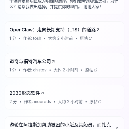
个选择足够明显成为明确的选择。你们会考虑哪些选项，为什
么？请帮我做出选择，并提供你的理由。 谢谢大家！
OpenClaw：走向长期支持（LTS）的道路
1
分
•
作者:
tosh
•
大约 2 小时前
•
原帖
道奇与福特汽车公司
1
分
•
作者:
chistev
•
大约 2 小时前
•
原帖
2030形态软件
2
分
•
作者:
mooreds
•
大约 2 小时前
•
原帖
游轮在阿拉斯加帮助被困的小艇及其船员，而扎克