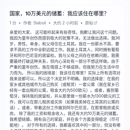
国家，10万美元的储蓄：我应该住在哪里？
1
分
•
作者:
Slaboli
•
大约 2 小时前
•
原帖
亲爱的大家， 这可能听起来有些奇怪，抱歉让我问这个问题。
我因为童年创伤而感到极大的犹豫不决，无法做出选择。我36
岁，男性，单身，和父母住在土耳其。我在一份薪水不高、要
求不高的工作中全职远程工作。我是土耳其人，同时拥有葡萄
牙和阿尔巴尼亚的居留权。我与父母之间存在依赖问题，我需
要最终打破这种关系，但内心深处有一部分不想这样做。由于
严重的童年创伤，我在情感上不够成熟，但我努力在生活中尽
力而为。 所以我的困境是：我该住在哪里？实际上所有选项对
我来说都可以，所以这个决定并不明确。我的选择是：在我的
家乡或其他城市为自己购买（或租赁）一套公寓（我在家乡已
经有一套出租的公寓，租金大约为500欧元）。或者，搬到葡
萄牙，保持我的居留权，并从那里做一份薪水为1300欧元的工
作，我可以在那儿租房或买房（如果我卖掉在土耳其的公寓的
话）。或者，带着这份工作搬到阿尔巴尼亚，在那里租房或买
房。 除了我的工资和租金收入，我还有大约10万美元的储蓄。
我希望结婚，拥有自己的家庭，并在各个方面变得稳定（尽可
能地）。 对于所有的选择，我都喜欢其中的一部分，但没有哪