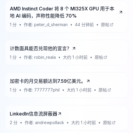
AMD Instinct Coder 将 8 个 MI325X GPU 用于本
地 AI 编码，声称性能降低 70%
1
分
•
作者:
peter_d_sherman
•
44 分钟前
•
原帖
计数面具能否兑现他的宣言？
1
分
•
作者:
robin_reala
•
大约 1 小时前
•
原帖
加密卡的月交易额达到7.59亿美元。
1
分
•
作者:
7777777phil
•
大约 1 小时前
•
原帖
LinkedIn信息流屏蔽器
2
分
•
作者:
andrewpollack
•
大约 1 小时前
•
原帖