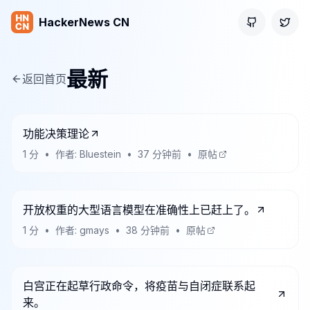
HackerNews CN
GitHub
Twitt
最新
返回首页
功能决策理论
1
分
•
作者:
Bluestein
•
37 分钟前
•
原帖
开放权重的大型语言模型在准确性上已赶上了。
1
分
•
作者:
gmays
•
38 分钟前
•
原帖
白宫正在起草行政命令，将疫苗与自闭症联系起
来。