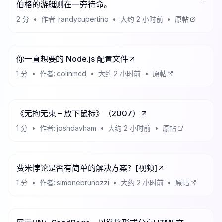
伯格的游艇则在一旁待命。
2
分
•
作者:
randycupertino
•
大约 2 小时前
•
原帖
你一直想要的 Node.js 配置文件
1
分
•
作者:
colinmcd
•
大约 2 小时前
•
原帖
《无拘无束 – 放下鼠标》（2007）
1
分
•
作者:
joshdavham
•
大约 2 小时前
•
原帖
费米悖论是否有简单的解决方案？[视频]
1
分
•
作者:
simonebrunozzi
•
大约 2 小时前
•
原帖