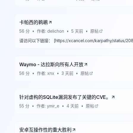
卡帕西的鹈鹕
56
分
•
作者:
delichon
•
5 天前
•
原帖
请访问以下链接： [https://xcancel.com/karpathy/status/2083
Waymo - 达拉斯向所有人开放
56
分
•
作者:
xnx
•
3 天前
•
原帖
针对虚构的SQLite漏洞发布了关键的CVE。
55
分
•
作者:
ymir_e
•
4 天前
•
原帖
安卓互操作性的重大胜利