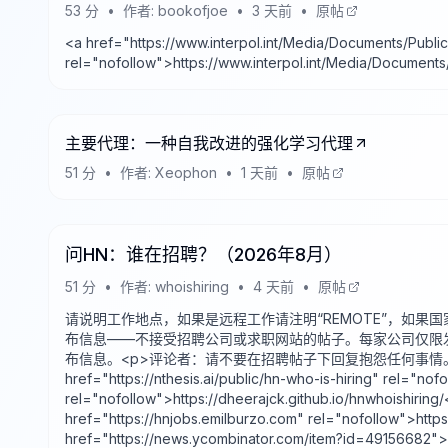
53
分
•
作者:
bookofjoe
•
3 天前
•
原帖
<a href="https://www.interpol.int/Media/Documents/Publ
rel="nofollow">https://www.interpol.int/Media/Document
主要代理：一种自我改进的强化学习代理
51
分
•
作者:
Xeophon
•
1 天前
•
原帖
问HN：谁在招聘？（2026年8月）
51
分
•
作者:
whoishiring
•
4 天前
•
原帖
请说明工作地点，如果是远程工作请注明“REMOTE”，如果国家
布信息——不接受招聘公司或求职网站的帖子。每家公司仅限
布信息。<p>评论者：请不要在招聘帖子下回复抱怨任何事情
href="https://nthesis.ai/public/hn-who-is-hiring" rel="nof
rel="nofollow">https://dheerajck.github.io/hnwhoishiring/
href="https://hnjobs.emilburzo.com" rel="nofol
href="https://news.ycombinator.com/item?id=49156682">