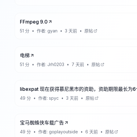
FFmpeg 9.0
51
分
•
作者:
gyan
•
3 天前
•
原帖
电梯
51
分
•
作者:
Jrh0203
•
7 天前
•
原帖
libexpat 现在获得慕尼黑市的资助，资助期限最长为
49
分
•
作者:
spyc
•
3 天前
•
原帖
宝马蜘蛛侠车载广告
49
分
•
作者:
goplayoutside
•
6 天前
•
原帖