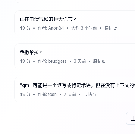
正在崩溃气候的巨大谎言
49
分
•
作者:
Anon84
•
大约 3 小时前
•
原帖
西撒哈拉
49
分
•
作者:
brudgers
•
3 天前
•
原帖
"qm" 可能是一个缩写或特定术语，但在没有上下
48
分
•
作者:
tosh
•
7 天前
•
原帖