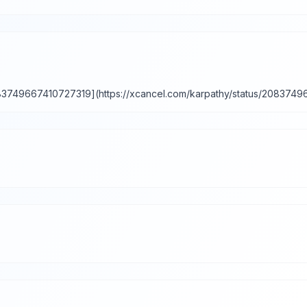
749667410727319](https://xcancel.com/karpathy/status/2083749