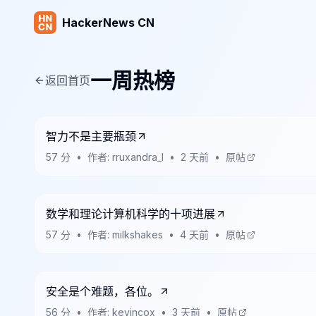
HackerNews CN
一周热榜
返回首页
智力不是主要瓶颈
57
分
•
作者:
rruxandra_l
•
2 天前
•
原帖
数学和理论计算机科学的十项进展
57
分
•
作者:
milkshakes
•
4 天前
•
原帖
安全是个难题，各位。
56
分
•
作者:
kevincox
•
3 天前
•
原帖