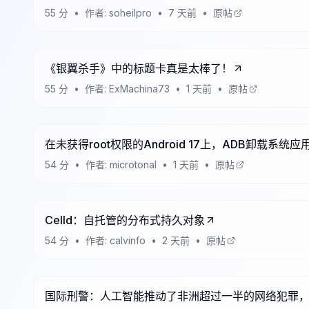
55
分
•
作者:
soheilpro
•
7 天前
•
原帖
《银翼杀手》中的标题卡真是太棒了！
55
分
•
作者:
ExMachina73
•
1 天前
•
原帖
在未获得root权限的Android 17上，ADB卸载系统
54
分
•
作者:
microtonal
•
1 天前
•
原帖
Celld：自托管的分布式持久对象
54
分
•
作者:
calvinfo
•
2 天前
•
原帖
国际刑警：人工智能推动了非洲超过一半的网络犯罪